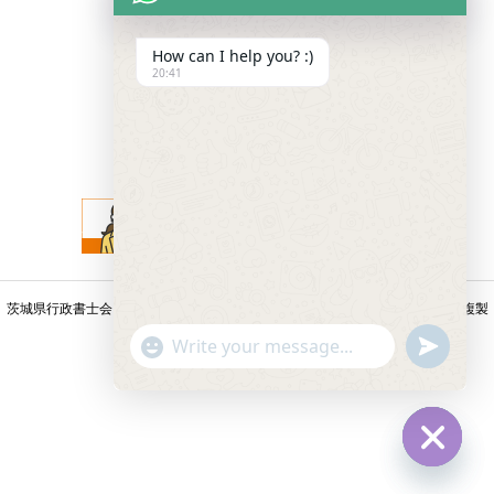
How can I help you? :)
20:41
タイトル
茨城県行政書士会 第17110027号 © 2026 HP国際行政書士事務所 無断転載・複製
"+chaty_settings.lang.emoji_picker+"
undefined
WhatsApp
を禁じます。
Message
Hide
chaty